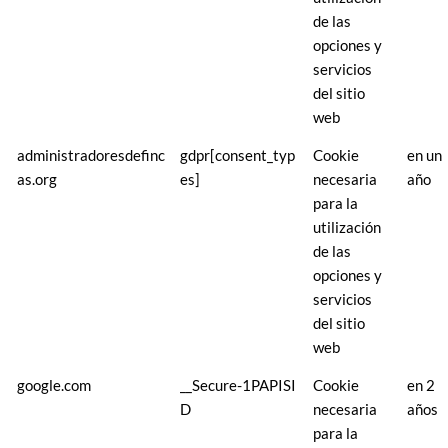
de las
opciones y
servicios
del sitio
web
administradoresdefinc
gdpr[consent_typ
Cookie
en un
as.org
es]
necesaria
año
para la
utilización
de las
opciones y
servicios
del sitio
web
google.com
__Secure-1PAPISI
Cookie
en 2
D
necesaria
años
para la